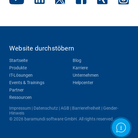
Website durchstöbern
Startseite
Blog
Produkte
Karriere
IT-Lösungen
Unternehmen
Events & Trainings
Helpcenter
Partner
Ressourcen
Impressum
|
Datenschutz
|
AGB
|
Barrierefreiheit
|
Gender-
Hinweis
© 2026 baramundi software GmbH. All rights reserved.