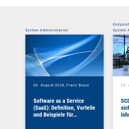
Endpoin
System Administration
System 
06. August 2026,
Franz Braun
05.
Software as a Service
SCC
(SaaS): Definition, Vorteile
sic
und Beispiele für
loh
Unternehmen