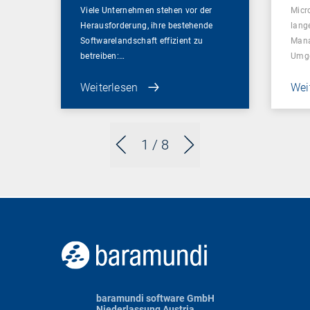
Viele Unternehmen stehen vor der
Micr
Herausforderung, ihre bestehende
lang
Softwarelandschaft effizient zu
Mana
betreiben:…
Umg
Weiterlesen
Wei
1
/ 8
baramundi software GmbH
Niederlassung Austria