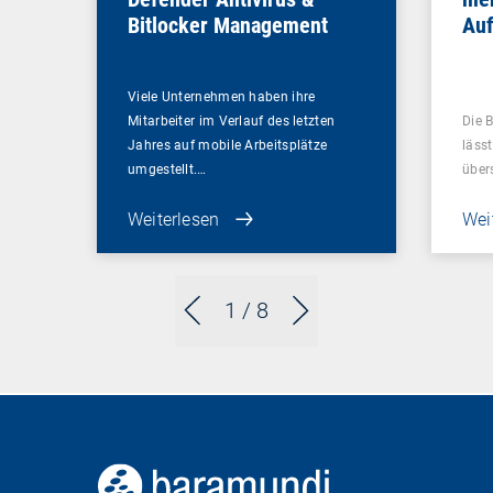
Bitlocker Management
Au
Viele Unternehmen haben ihre
Mitarbeiter im Verlauf des letzten
Die 
Jahres auf mobile Arbeitsplätze
lässt
umgestellt.…
über
Weiterlesen
Wei
1
/ 8