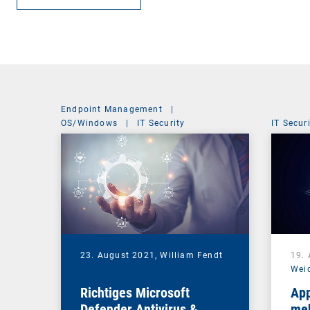
Endpoint Management
|
OS/Windows
|
IT Security
IT Secur
23. August 2021,
William Fendt
19.
Wei
Richtiges Microsoft
App
Defender Antivirus &
meh