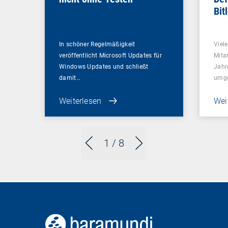
Bit
In schöner Regelmäßigkeit
Viel
veröffentlicht Microsoft Updates für
Mitar
Windows Updates und schließt
Jahr
damit…
umge
Weiterlesen
Wei
1
/ 8