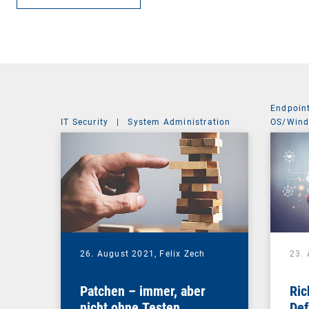
Endpoin
IT Security
|
System Administration
OS/Win
26. August 2021,
Felix Zech
23.
Patchen – immer, aber
Ric
nicht ohne Testen
Def