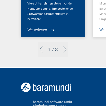
Viele Unternehmen stehen vor der
Micr
Herausforderung, ihre bestehende
lang
Softwarelandschaft effizient zu
Mana
betreiben:…
Umg
Weiterlesen
Wei
1
/ 8
baramundi software GmbH
Niederlassung Austria