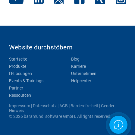
Website durchstöbern
Startseite
Blog
Produkte
Karriere
IT-Lösungen
Unternehmen
Events & Trainings
Helpcenter
Partner
Ressourcen
Impressum
|
Datenschutz
|
AGB
|
Barrierefreiheit
|
Gender-
Hinweis
© 2026 baramundi software GmbH. All rights reserved.