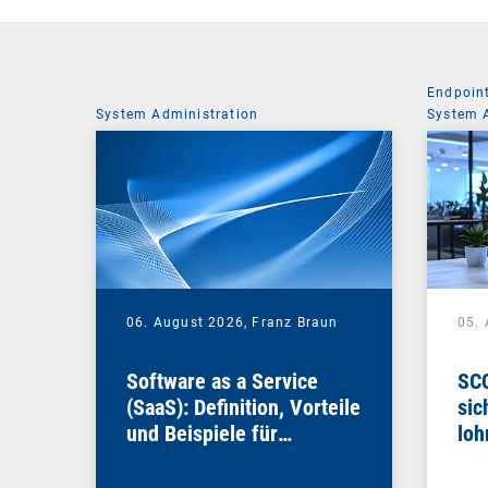
Endpoin
System Administration
System 
06. August 2026,
Franz Braun
05.
Software as a Service
SCC
(SaaS): Definition, Vorteile
sic
und Beispiele für
loh
Unternehmen