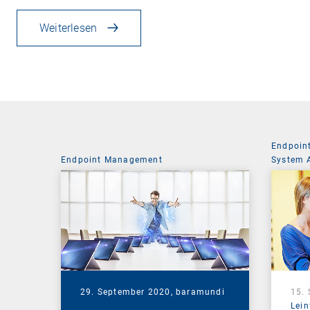
Weiterlesen
Endpoin
Endpoint Management
System 
29. September 2020,
baramundi
15.
Lein