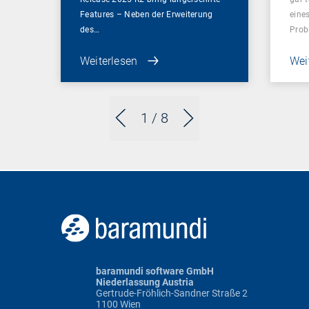
Features – Neben der Erweiterung
eines
des…
Prob
Weiterlesen
Wei
1
/ 8
baramundi software GmbH
Niederlassung Austria
Gertrude-Fröhlich-Sandner Straße 2
1100 Wien