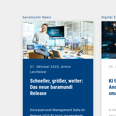
baramundi News
Digital 
31. Oktober 2025,
Armin
29.
Leinfelder
Schneller, größer, weiter:
KI 
Das neue baramundi
Ano
Release
sma
Die baramundi Management Suite im
In U
Release 2025 R2 bring langersehnte
gar 