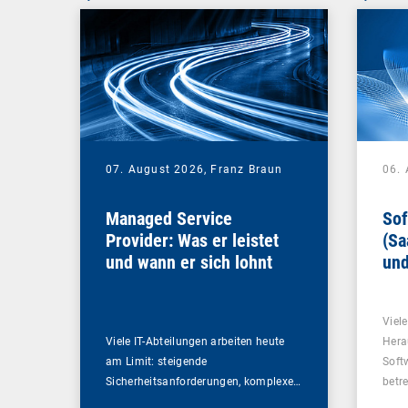
07. August 2026,
Franz Braun
06.
Managed Service
Sof
Provider: Was er leistet
(Sa
und wann er sich lohnt
und
Un
Viel
Viele IT-Abteilungen arbeiten heute
Hera
am Limit: steigende
Soft
Sicherheitsanforderungen, komplexe…
betr