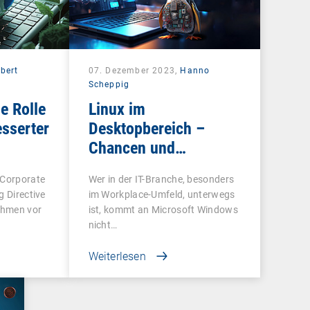
bert
07. Dezember 2023,
Hanno
Scheppig
e Rolle
Linux im
esserter
Desktopbereich –
Chancen und
Herausforderungen
 Corporate
Wer in der IT-Branche, besonders
g Directive
im Workplace-Umfeld, unterwegs
ehmen vor
ist, kommt an Microsoft Windows
nicht…
Weiterlesen