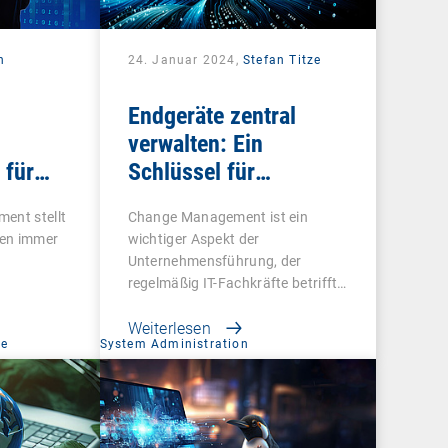
n
24. Januar 2024,
Stefan Titze
Endgeräte zentral
verwalten: Ein
 für
Schlüssel für
vel
effektives Change
ent stellt
Change Management ist ein
Management
men immer
wichtiger Aspekt der
Unternehmensführung, der
regelmäßig IT-Fachkräfte betrifft.
…
Weiterlesen
ce
System Administration