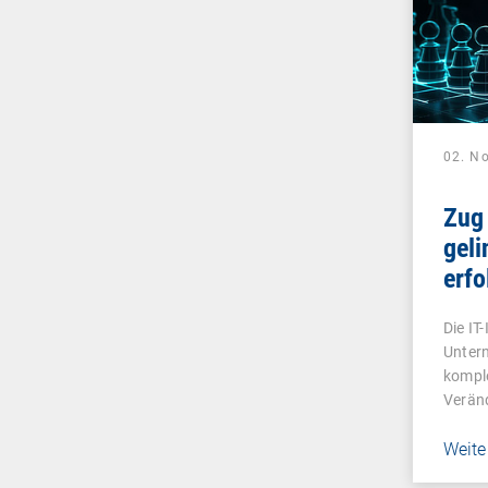
02. N
Zug
geli
erfo
Aud
Die IT
Untern
kompl
Veränd
Weite