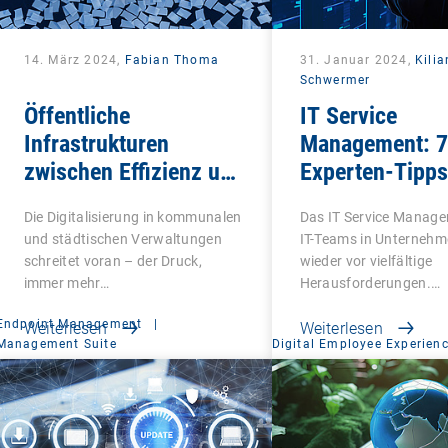
14. März 2024,
Fabian Thoma
31. Januar 2024,
Kilia
Schwermer
Öffentliche
IT Service
Infrastrukturen
Management: 7
zwischen Effizienz und
Experten-Tipps
Sicherheitsimperativ
das nächste Le
Die Digitalisierung in kommunalen
Das IT Service Managem
und städtischen Verwaltungen
IT-Teams in Unterneh
schreitet voran – der Druck,
wieder vor vielfältige
immer mehr…
Herausforderungen.…
Endpoint Management
|
Weiterlesen
Weiterlesen
Management Suite
Digital Employee Experien