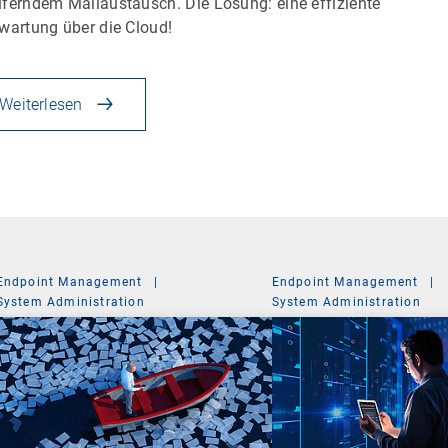
ferndem Mailaustausch. Die Lösung: eine effiziente
wartung über die Cloud!
Weiterlesen
Endpoint Management
|
Endpoint Management
|
System Administration
System Administration