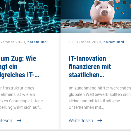
ovember 2023,
baramundi
11. Oktober 2023,
baramundi
 um Zug: Wie
IT-Innovation
ngt ein
finanzieren mit
lgreiches IT-
staatlichen
it?
Förderprogrammen
-Infrastruktur eines
Im zunehmend härter werdende
ehmens ist wie ein
globalen Wettbewerb sollten sich
exes Schachspiel. Jede
kleine und mittelständische
erung wirkt sich auf…
Unternehmen mit…
rlesen
Weiterlesen