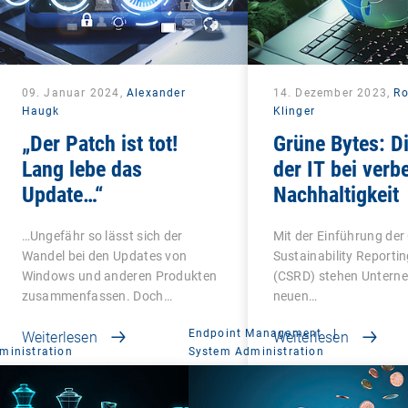
09. Januar 2024,
Alexander
14. Dezember 2023,
Ro
Haugk
Klinger
„Der Patch ist tot!
Grüne Bytes: Di
Lang lebe das
der IT bei verb
Update…“
Nachhaltigkeit
…Ungefähr so lässt sich der
Mit der Einführung der
Wandel bei den Updates von
Sustainability Reportin
Windows und anderen Produkten
(CSRD) stehen Untern
zusammenfassen. Doch…
neuen…
Endpoint Management
|
Weiterlesen
Weiterlesen
ministration
System Administration