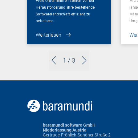
Viele Unternehmen stehen vor der
Micr
Herausforderung, ihre bestehende
lang
Softwarelandschaft effizient zu
Mana
betreiben:…
Umg
Weiterlesen
Wei
1
/ 3
baramundi software GmbH
Niederlassung Austria
Gertrude-Fröhlich-Sandner Straße 2