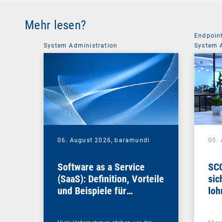
Mehr lesen?
Endpoin
System Administration
System 
06. August 2026,
baramundi
05.
Software as a Service
SCC
(SaaS): Definition, Vorteile
sic
und Beispiele für
loh
Unternehmen