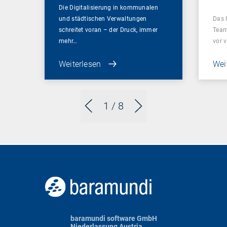
Die Digitalisierung in kommunalen
und städtischen Verwaltungen
Das 
schreitet voran – der Druck, immer
Team
mehr…
vor 
Weiterlesen
Wei
1
/ 8
baramundi software GmbH
Niederlassung Austria