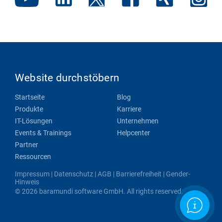
Website durchstöbern
Startseite
Blog
Produkte
Karriere
IT-Lösungen
Unternehmen
Events & Trainings
Helpcenter
Partner
Ressourcen
Impressum
|
Datenschutz
|
AGB
|
Barrierefreiheit
|
Gender-
Hinweis
© 2026 baramundi software GmbH. All rights reserved.