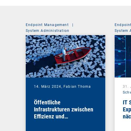
Endpoint Management
|
Endpoin
System Administration
System 
14. März 2024,
Fabian Thoma
31.
Sch
Öffentliche
IT 
Infrastrukturen zwischen
Exp
Effizienz und
näc
Sicherheitsimperativ