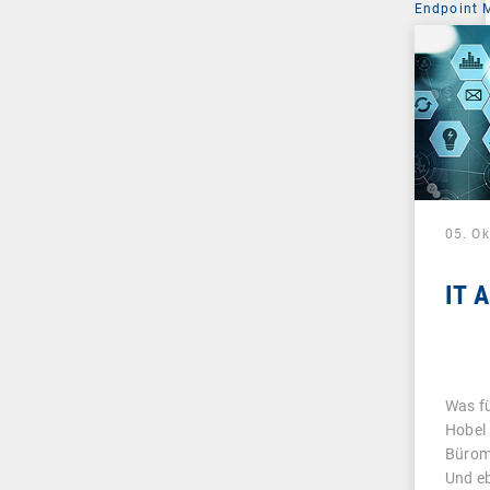
Endpoint
05. O
IT 
Was fü
Hobel 
Bürom
Und e