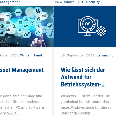
 Management
OS/Windows
|
IT Security
ktober 2021,
William Fendt
28. September 2021,
baramundi
Asset Management
Wie lässt sich der
Aufwand für
Betriebssystem-
Updates minimieren?
r den Schreiner Säge und
Windows 11 steht vor der Tür –
sind ist für den modernen
zumindest hat Microsoft das
enschen PC und Software.
neue Windows noch für dieses
benso, wie…
Jahr angekündigt.…