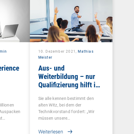
rmin
10. Dezember 2021,
Mathias
Meister
erience
Aus- und
Weiterbildung – nur
Qualifizierung hilft im
Wettbewerb
Sie alle kennen bestimmt den
illionen
alten Witz, bei dem der
 Auspacken
Technikvorstand fordert: „Wir
st…
müssen unsere…
Weiterlesen