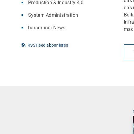
das 
Production & Industry 4.0
das 
Beit
System Administration
Infr
baramundi News
mac
RSS Feed abonnieren