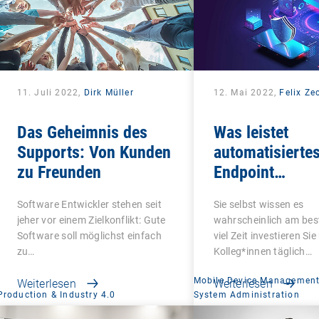
11. Juli 2022,
Dirk Müller
12. Mai 2022,
Felix Ze
Das Geheimnis des
Was leistet
Supports: Von Kunden
automatisierte
zu Freunden
Endpoint
Management?
Software Entwickler stehen seit
Sie selbst wissen es
jeher vor einem Zielkonflikt: Gute
wahrscheinlich am bes
Software soll möglichst einfach
viel Zeit investieren Sie
zu…
Kolleg*innen täglich…
Mobile Device Managemen
Weiterlesen
Weiterlesen
Production & Industry 4.0
System Administration