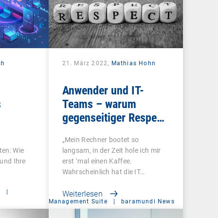
ch
21. März 2022,
Mathias Hohn
Anwender und IT-
s
Teams – warum
gegenseitiger Respekt
so wichtig ist
„Mein Rechner bootet so
ten: Wie
langsam, in der Zeit hole ich mir
 und Ihre
erst ‘mal einen Kaffee.
Wahrscheinlich hat die IT…
t
|
Weiterlesen
Management Suite
|
baramundi News