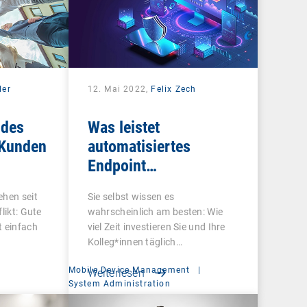
ler
12. Mai 2022,
Felix Zech
 des
Was leistet
 Kunden
automatisiertes
Endpoint
Management?
ehen seit
Sie selbst wissen es
likt: Gute
wahrscheinlich am besten: Wie
t einfach
viel Zeit investieren Sie und Ihre
Kolleg*innen täglich…
Mobile Device Management
|
Weiterlesen
System Administration