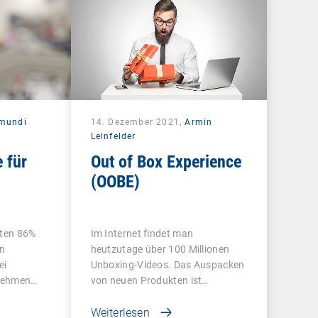
mundi
14. Dezember 2021,
Armin
Leinfelder
 für
Out of Box Experience
(OOBE)
rten 86%
Im Internet findet man
en
heutzutage über 100 Millionen
ei
Unboxing-Videos. Das Auspacken
rnehmen…
von neuen Produkten ist…
Weiterlesen