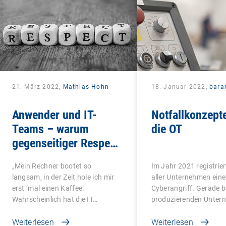
21. März 2022,
Mathias Hohn
18. Januar 2022,
bara
Anwender und IT-
Notfallkonzepte
Teams – warum
die OT
gegenseitiger Respekt
so wichtig ist
„Mein Rechner bootet so
Im Jahr 2021 registrie
langsam, in der Zeit hole ich mir
aller Unternehmen ein
erst ‘mal einen Kaffee.
Cyberangriff. Gerade b
Wahrscheinlich hat die IT…
produzierenden Unte
Weiterlesen
Weiterlesen