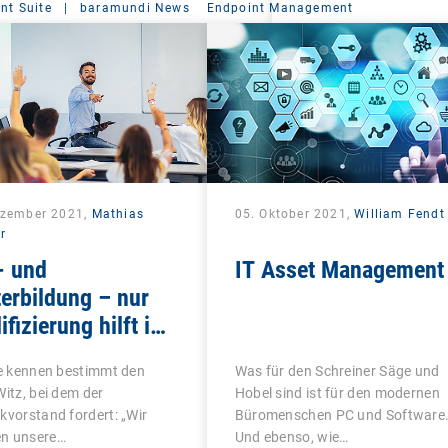
t Suite
|
baramundi News
Endpoint Management
ezember 2021,
Mathias
05. Oktober 2021,
William Fendt
r
- und
IT Asset Management
erbildung – nur
ifizierung hilft im
tbewerb
le kennen bestimmt den
Was für den Schreiner Säge und
Witz, bei dem der
Hobel sind ist für den modernen
kvorstand fordert: „Wir
Büromenschen PC und Software
n unsere…
Und ebenso, wie…