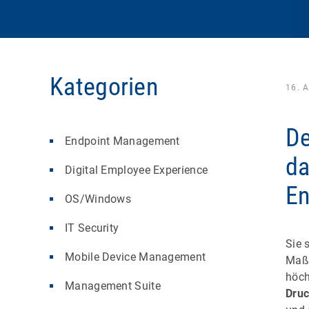
Kategorien
16. 
De
Endpoint Management
da
Digital Employee Experience
En
OS/Windows
IT Security
Sie 
Mobile Device Management
Maßn
höch
Management Suite
Druc