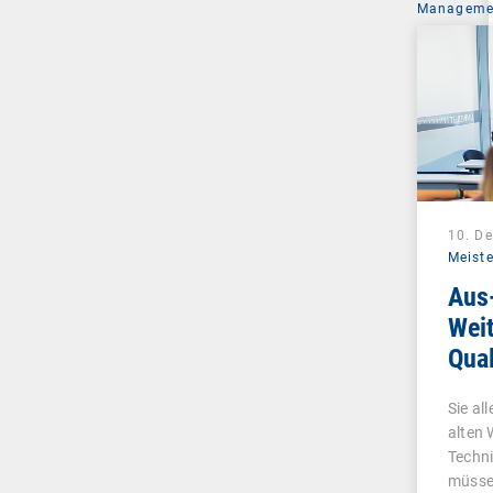
Managemen
10. D
Meiste
Aus
Weit
Qual
Wet
Sie al
alten 
Techni
müsse