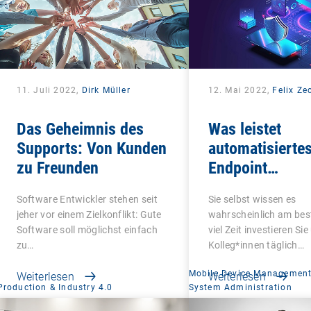
11. Juli 2022,
Dirk Müller
12. Mai 2022,
Felix Ze
Das Geheimnis des
Was leistet
Supports: Von Kunden
automatisierte
zu Freunden
Endpoint
Management?
Software Entwickler stehen seit
Sie selbst wissen es
jeher vor einem Zielkonflikt: Gute
wahrscheinlich am bes
Software soll möglichst einfach
viel Zeit investieren Sie
zu…
Kolleg*innen täglich…
Mobile Device Managemen
Weiterlesen
Weiterlesen
Production & Industry 4.0
System Administration