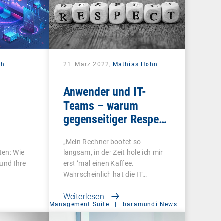
ch
21. März 2022,
Mathias Hohn
Anwender und IT-
s
Teams – warum
gegenseitiger Respekt
so wichtig ist
„Mein Rechner bootet so
ten: Wie
langsam, in der Zeit hole ich mir
 und Ihre
erst ‘mal einen Kaffee.
Wahrscheinlich hat die IT…
t
|
Weiterlesen
Management Suite
|
baramundi News