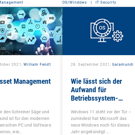
 Management
OS/Windows
|
IT Security
ktober 2021,
William Fendt
28. September 2021,
baramundi
Asset Management
Wie lässt sich der
Aufwand für
Betriebssystem-
Updates minimieren?
r den Schreiner Säge und
Windows 11 steht vor der Tür –
sind ist für den modernen
zumindest hat Microsoft das
enschen PC und Software.
neue Windows noch für dieses
benso, wie…
Jahr angekündigt.…