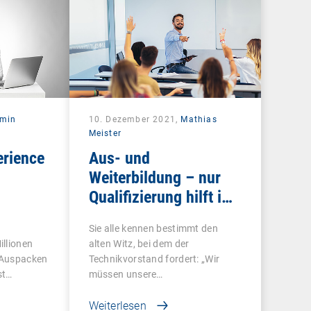
rmin
10. Dezember 2021,
Mathias
Meister
erience
Aus- und
Weiterbildung – nur
Qualifizierung hilft im
Wettbewerb
Sie alle kennen bestimmt den
illionen
alten Witz, bei dem der
 Auspacken
Technikvorstand fordert: „Wir
st…
müssen unsere…
Weiterlesen