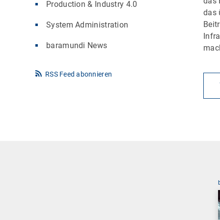
das 
Production & Industry 4.0
das 
Beit
System Administration
Infr
baramundi News
mac
RSS Feed abonnieren