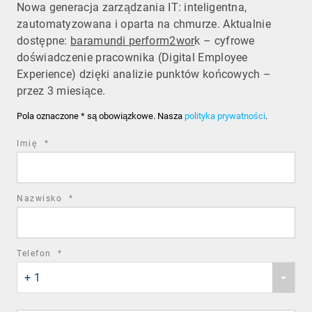
Nowa generacja zarządzania IT: inteligentna,
zautomatyzowana i oparta na chmurze. Aktualnie
dostępne:
baramundi perform2wor
k – cyfrowe
doświadczenie pracownika (Digital Employee
Experience) dzięki analizie punktów końcowych –
przez 3 miesiące.
Pola oznaczone * są obowiązkowe. Nasza
polityka prywatności
.
required
Imię
*
field
required
Nazwisko
*
field
required
Telefon
*
Phone
field
+ 1
country
code