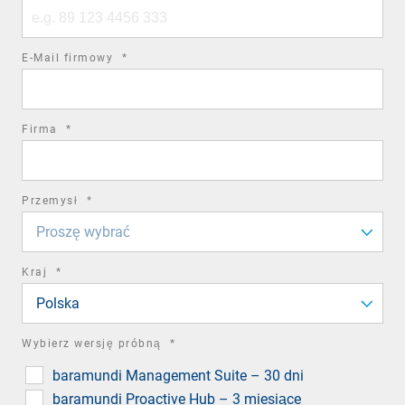
Phone
number
required
E-Mail firmowy
*
field
required
Firma
*
field
required
Przemysł
*
field
Proszę wybrać
required
Kraj
*
field
Polska
required
Wybierz wersję próbną
*
field
baramundi Management Suite – 30 dni
baramundi Proactive Hub – 3 miesiące