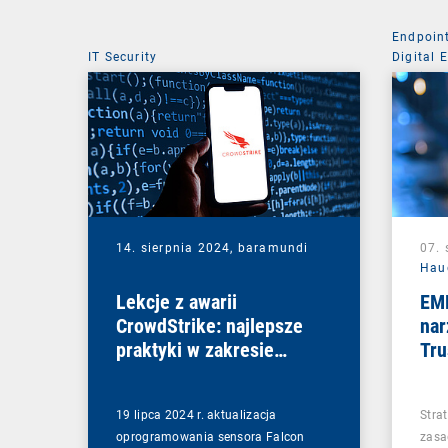
Endpoin
IT Security
Digital 
Mobile 
14. sierpnia 2024,
baramundi
07. 
Hau
Lekcje z awarii
EM
CrowdStrike: najlepsze
nar
praktyki w zakresie
Tru
budowania odporności IT
19 lipca 2024 r. aktualizacja
Strat
oprogramowania sensora Falcon
zasa