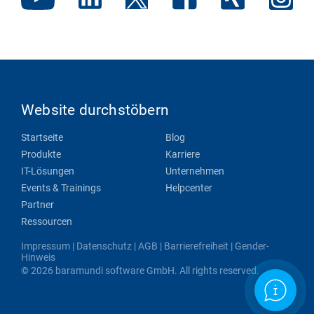
Website durchstöbern
Startseite
Blog
Produkte
Karriere
IT-Lösungen
Unternehmen
Events & Trainings
Helpcenter
Partner
Ressourcen
Impressum
|
Datenschutz
|
AGB
|
Barrierefreiheit
|
Gender-
Hinweis
© 2026 baramundi software GmbH. All rights reserved.