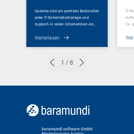
Updates sind ein zentraler Bestandteil
IT-Te
jeder IT-Sicherheitsstrategie und
mithi
zugleich in vielen Unternehmen ein…
Co. 
Weiterlesen
Wei
1
/ 8
baramundi software GmbH
Niederlassung Austria