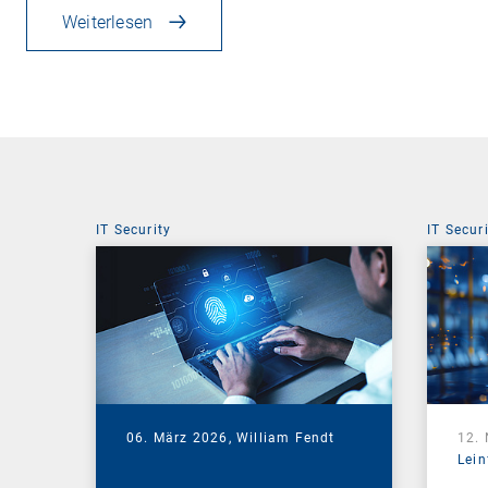
Weiterlesen
IT Security
IT Secur
06. März 2026,
William Fendt
12.
Lein