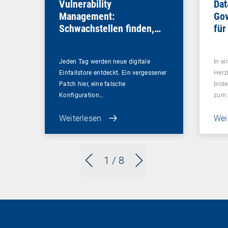
Vulnerability
Dat
Management:
Gov
Schwachstellen finden,
für
bevor es andere tun
Sou
Jeden Tag werden neue digitale
In ei
Einfallstore entdeckt. Ein vergessener
Herz
Patch hier, eine falsche
bilde
Konfiguration…
zum
Weiterlesen
Wei
1
/ 8