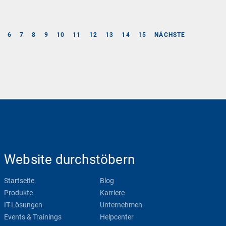
6
7
8
9
10
11
12
13
14
15
NÄCHSTE
Website durchstöbern
Startseite
Blog
Produkte
Karriere
IT-Lösungen
Unternehmen
Events & Trainings
Helpcenter