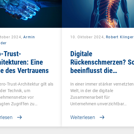
ktober 2024,
Armin
10. Oktober 2024,
Robert Klinger
lder
-Trust-
Digitale
itekturen: Eine
Rückenschmerzen? S
e des Vertrauens
beeinflusst die
Netzwerkperformance
ero-Trust-Architektur gilt als
In einer immer stärker vernetzten
Ihre DEX-Strategie
der Technik, um
Welt, in der die digitale
nehmensnetze vor
Zusammenarbeit für
ugten Zugriffen zu…
Unternehmen unverzichtbar…
rlesen
Weiterlesen