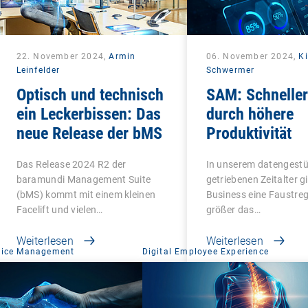
22. November 2024,
Armin
06. November 2024,
Ki
Leinfelder
Schwermer
Optisch und technisch
SAM: Schneller
ein Leckerbissen: Das
durch höhere
neue Release der bMS
Produktivität
Das Release 2024 R2 der
In unserem datengestü
baramundi Management Suite
getriebenen Zeitalter gi
(bMS) kommt mit einem kleinen
Business eine Faustrege
Facelift und vielen…
größer das…
Weiterlesen
Weiterlesen
vice Management
Digital Employee Experience