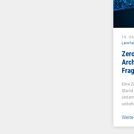
16. O
Leinfe
Zero
Arch
Frag
Eine Z
Stand 
Unter
unbef
Weite