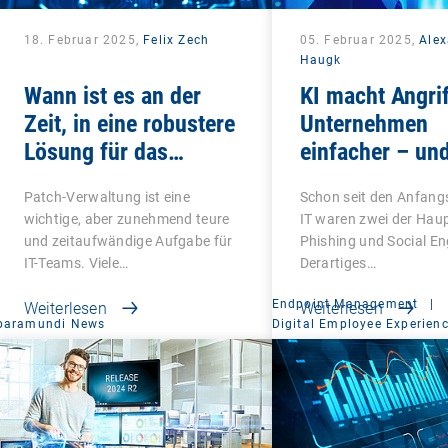
18. Februar 2025,
Felix Zech
05. Februar 2025,
Ale
Haugk
Wann ist es an der
KI macht Angrif
Zeit, in eine robustere
Unternehmen
Lösung für das
einfacher – un
Schwachstellen- und
gefährlicher
Patch-Verwaltung ist eine
Schon seit den Anfangs
Patch-Management zu
wichtige, aber zunehmend teure
IT waren zwei der Haup
investieren?
und zeitaufwändige Aufgabe für
Phishing und Social En
IT-Teams. Viele…
Derartiges…
Endpoint Management
|
Weiterlesen
Weiterlesen
baramundi News
Digital Employee Experien