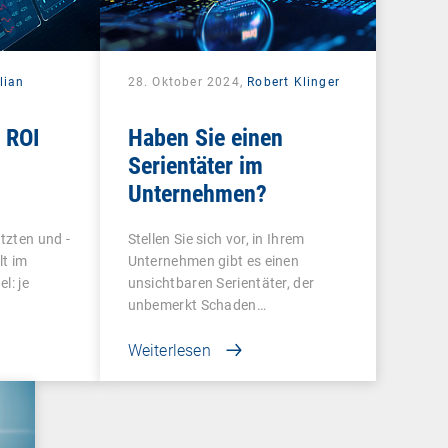
lian
28. Oktober 2024,
Robert Klinger
 ROI
Haben Sie einen
Serientäter im
Unternehmen?
tzten und -
Stellen Sie sich vor, in Ihrem
lt im
Unternehmen gibt es einen
l: je
unsichtbaren Serientäter, der
unbemerkt Schaden…
Weiterlesen