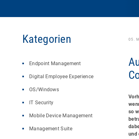
Kategorien
05. 
Au
Endpoint Management
Co
Digital Employee Experience
OS/Windows
Vorh
IT Security
wenn
so w
Mobile Device Management
betr
dabe
Management Suite
und 