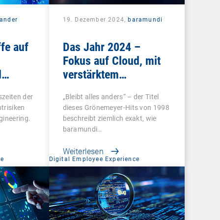
xander
19. Dezember 2024,
baramundi
fe auf
Das Jahr 2024 –
Fokus auf Cloud, mit
d
verstärktem
Pinguinaufkommen
zeiten der
„Bleibt alles anders“ – der Titel
trisiken
dieses Grönemeyer-Hits von 1998
gineering.
beschreibt ziemlich exakt, wie
baramundi…
Weiterlesen
ce
Digital Employee Experience