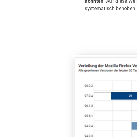
konnten
. Auf diese We
systematisch behoben 