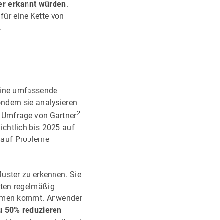
ter erkannt würden
.
für eine Kette von
.
 eine umfassende
ndern sie analysieren
2
n Umfrage von Gartner
chtlich bis 2025 auf
 auf Probleme
uster zu erkennen. Sie
äten regelmäßig
blemen kommt. Anwender
zu 50% reduzieren