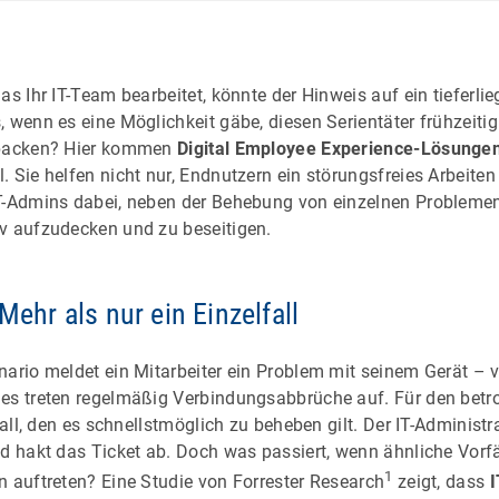
as Ihr IT-Team bearbeitet, könnte der Hinweis auf ein tieferl
 wenn es eine Möglichkeit gäbe, diesen Serientäter frühzeiti
 packen? Hier kommen
Digital Employee Experience-Lösunge
l. Sie helfen nicht nur, Endnutzern ein störungsfreies Arbeite
T-Admins dabei, neben der Behebung von einzelnen Probleme
v aufzudecken und zu beseitigen.
Mehr als nur ein Einzelfall
ario meldet ein Mitarbeiter ein Problem mit seinem Gerät – vie
es treten regelmäßig Verbindungsabbrüche auf. Für den betro
lfall, den es schnellstmöglich zu beheben gilt. Der IT-Administ
d hakt das Ticket ab. Doch was passiert, wenn ähnliche Vorfäl
1
n auftreten? Eine Studie von Forrester Research
zeigt, dass
I