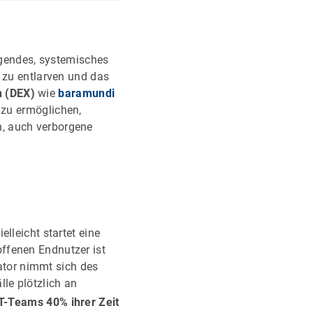
iegendes, systemisches
g zu entlarven und das
n (DEX)
wie
baramundi
n zu ermöglichen,
n, auch verborgene
lleicht startet eine
ffenen Endnutzer ist
rator nimmt sich des
le plötzlich an
T-Teams 40% ihrer Zeit