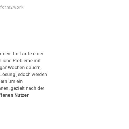
erform2work
ehmen. Im Laufe einer
nliche Probleme mit
ogar Wochen dauern,
X-Lösung jedoch werden
ndern um ein
nen, gezielt nach der
ffenen Nutzer