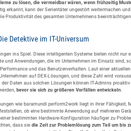
bleme zu lösen, die vermeidbar wären, wenn frühzeitig Mus
itig erkannt, kann der Serientäter ungestört weitermachen und 
die Produktivität des gesamten Unternehmens beeinträchtigen
ie Detektive im IT-Universum
en ins Spiel. Diese intelligenten Systeme bieten nicht nur
äte und Anwendungen, die im Unternehmen im Einsatz sind, so
e Performance und das Benutzerverhalten. Laut einer aktuelle
 Unternehmen auf DEX-Lösungen, und diese Zahl wird voraussi
 der Daten aus solchen Lösungen können IT-Admins proaktiv
werden,
bevor sie sich zu größeren Vorfällen entwickeln
.
ungen wie baramundi perform2work liegt in ihrer Fähigkeit, M
 feststellen, ob eine bestimmte Anwendung auf mehreren Ger
ei einer bestimmten Hardware-Konfiguration häufiger zu Pro
hten, dass sie
die Zeit zur Problemlösung zum Teil um bis 