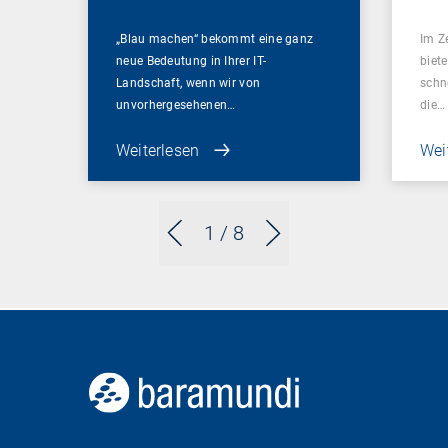
„Blau machen“ bekommt eine ganz
Im Z
neue Bedeutung in Ihrer IT-
biet
Landschaft, wenn wir von
schn
unvorhergesehenen…
die…
Weiterlesen
Wei
1
/ 8