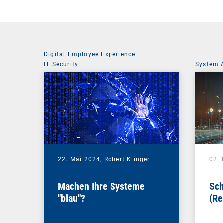
Digital Employee Experience
|
IT Security
System 
22. Mai 2024,
Robert Klinger
02.
Machen Ihre Systeme
Sch
"blau"?
(Re