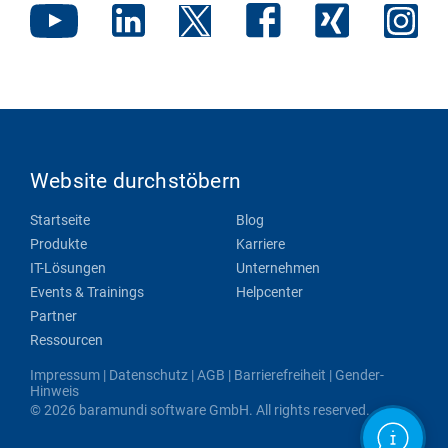
Website durchstöbern
Startseite
Blog
Produkte
Karriere
IT-Lösungen
Unternehmen
Events & Trainings
Helpcenter
Partner
Ressourcen
Impressum
|
Datenschutz
|
AGB
|
Barrierefreiheit
|
Gender-
Hinweis
© 2026 baramundi software GmbH. All rights reserved.