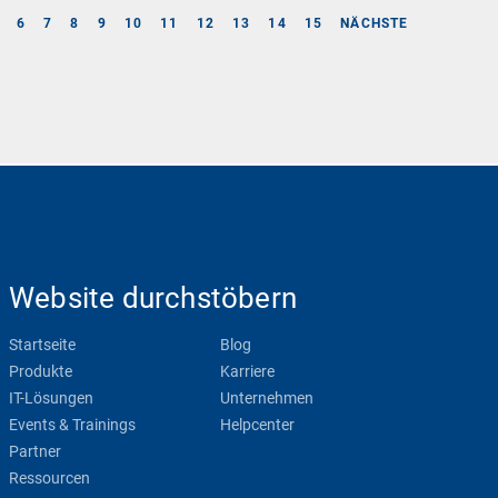
6
7
8
9
10
11
12
13
14
15
NÄCHSTE
Website durchstöbern
Startseite
Blog
Produkte
Karriere
IT-Lösungen
Unternehmen
Events & Trainings
Helpcenter
Partner
Ressourcen