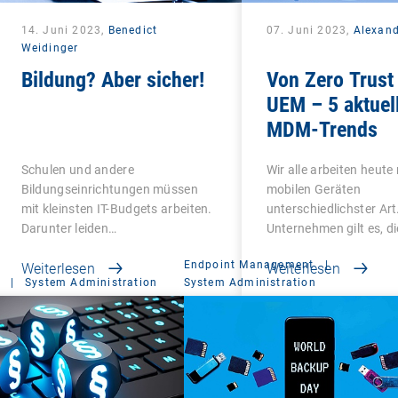
14. Juni 2023,
Benedict
07. Juni 2023,
Alexan
Weidinger
Bildung? Aber sicher!
Von Zero Trust 
UEM – 5 aktuel
MDM-Trends
Schulen und andere
Wir alle arbeiten heute
Bildungseinrichtungen müssen
mobilen Geräten
mit kleinsten IT-Budgets arbeiten.
unterschiedlichster Art
Darunter leiden…
Unternehmen gilt es, di
Endpoint Management
|
Weiterlesen
Weiterlesen
|
System Administration
System Administration