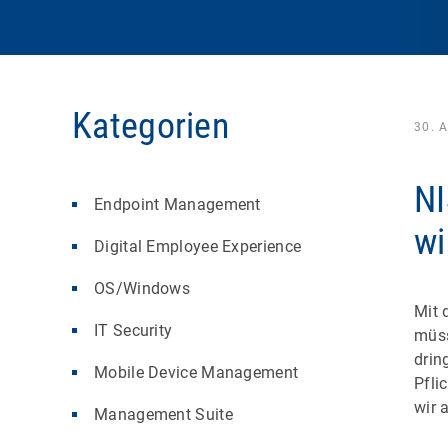
Kategorien
30. 
NI
Endpoint Management
wi
Digital Employee Experience
OS/Windows
Mit 
IT Security
müss
drin
Mobile Device Management
Pfli
wir a
Management Suite