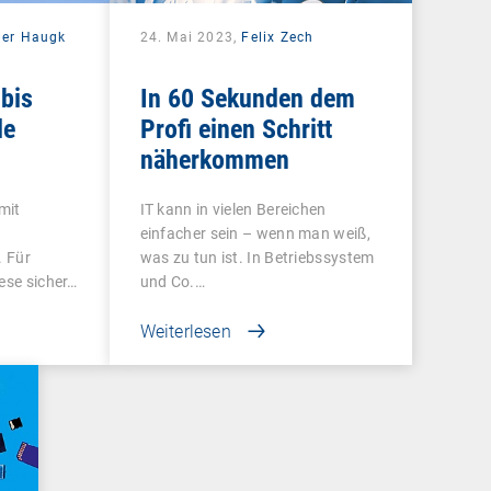
der Haugk
24. Mai 2023,
Felix Zech
bis
In 60 Sekunden dem
le
Profi einen Schritt
näherkommen
 mit
IT kann in vielen Bereichen
einfacher sein – wenn man weiß,
. Für
was zu tun ist. In Betriebssystem
ese sicher…
und Co.…
Weiterlesen