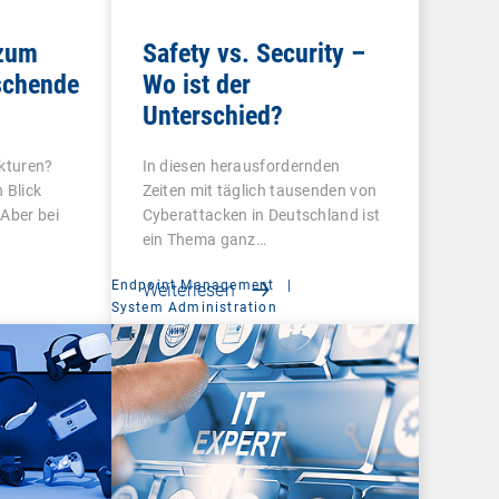
 zum
Safety vs. Security –
schende
Wo ist der
Unterschied?
ukturen?
In diesen herausfordernden
 Blick
Zeiten mit täglich tausenden von
 Aber bei
Cyberattacken in Deutschland ist
ein Thema ganz…
Endpoint Management
|
Weiterlesen
t
System Administration