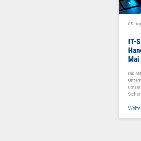
05. Ap
IT-S
Han
Mai
Bis M
Unter
umsetz
Sicher
Weite