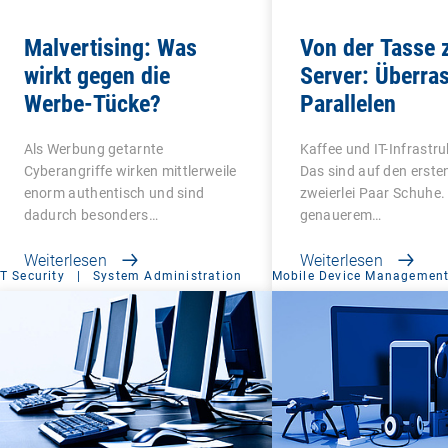
Malvertising: Was
Von der Tasse
wirkt gegen die
Server: Überra
Werbe-Tücke?
Parallelen
Als Werbung getarnte
Kaffee und IT-Infrastr
Cyberangriffe wirken mittlerweile
Das sind auf den ersten
enorm authentisch und sind
zweierlei Paar Schuhe.
dadurch besonders…
genauerem…
Weiterlesen
Weiterlesen
IT Security
|
System Administration
Mobile Device Managemen