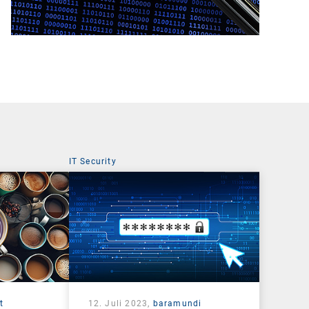
IT Security
t
12. Juli 2023,
baramundi