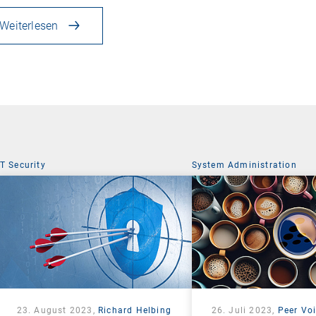
Weiterlesen
IT Security
System Administration
23. August 2023,
Richard Helbing
26. Juli 2023,
Peer Voi