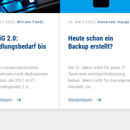
ril 2023,
William Fendt
29. März 2023,
Alexander Haugk
iG 2.0:
Heute schon ein
dlungsbedarf bis
Backup erstellt?
ai müssen bestimmte
Der 31. März sollte für jedes IT-
nehmen noch Maßnahmen
Team eine wichtige Bedeutung
en, die 2021 im IT-
haben. Wenn nicht für das eigen
heitsgesetz 2.0…
Handeln, so…
rlesen
Weiterlesen