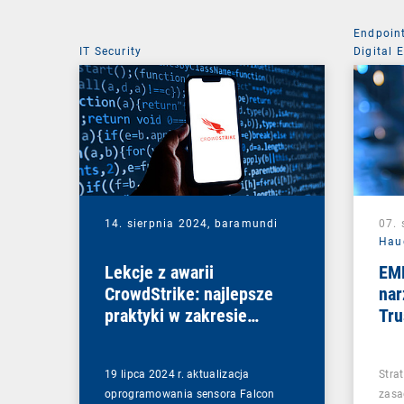
Endpoin
IT Security
Digital 
Mobile 
14. sierpnia 2024,
baramundi
07. 
Hau
Lekcje z awarii
EM
CrowdStrike: najlepsze
nar
praktyki w zakresie
Tru
budowania odporności IT
19 lipca 2024 r. aktualizacja
Strat
oprogramowania sensora Falcon
zasa