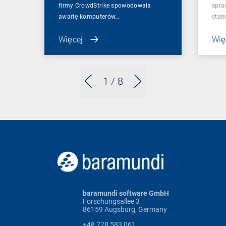
firmy CrowdStrike spowodowała
spra
awarię komputerów…
sta
Więcej
Wię
1
/ 8
baramundi software GmbH
Forschungsallee 3
86159 Augsburg, Germany
+48 728 583 061