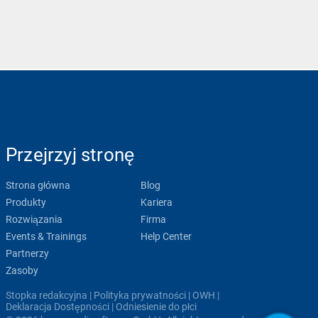
Przejrzyj stronę
Strona główna
Blog
Produkty
Kariera
Rozwiązania
Firma
Events & Trainings
Help Center
Partnerzy
Zasoby
Stopka redakcyjna
|
Polityka prywatności
|
OWH
|
Deklaracja Dostępności
|
Odniesienie do płci