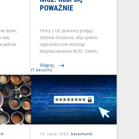
POWAŻNIE
ie dziwi,
Firmy z UE powinny podjąć
 niej
szybkie działania, aby spełnić
e jednak
rygorystyczne wymogi
bezpieczeństwa NIS2. Celem…
Więcej
IT Security
it
12. lipca 2023,
baramundi