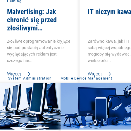
Helbing
Malvertising: Jak
IT niczym kaw
chronić się przed
złośliwymi
reklamami?
Złośliwe oprogramowanie kryjące
Zarówno kawa, jak i IT
się pod postacią autentycznie
sobą więcej wspólnego
wyglądających reklam jest
mogłoby się wydawać. 
szczególnie…
większości…
Więcej
Więcej
|
System Administration
Mobile Device Management