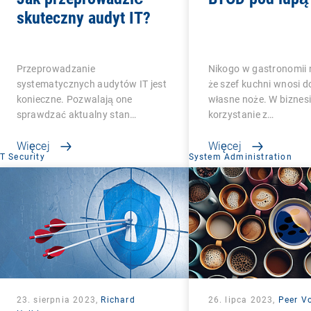
skuteczny audyt IT?
Przeprowadzanie
Nikogo w gastronomii n
systematycznych audytów IT jest
że szef kuchni wnosi do
konieczne. Pozwalają one
własne noże. W biznesi
sprawdzać aktualny stan…
korzystanie z…
Więcej
Więcej
IT Security
System Administration
23. sierpnia 2023,
Richard
26. lipca 2023,
Peer Vo