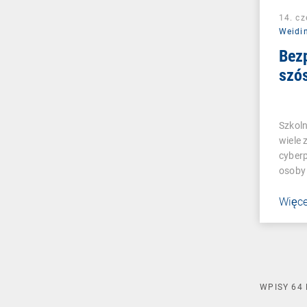
14. c
Weidi
Bez
szó
Szkoln
wiele 
cyberp
osoby
Więce
WPISY
64