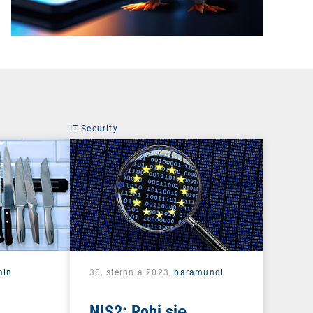
t
IT Security
min
30. sierpnia 2023,
baramundi
NIS2: Robi się