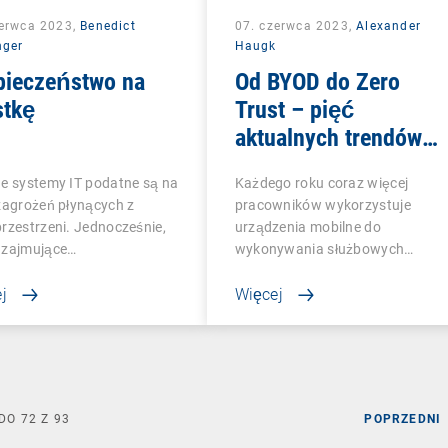
zerwca 2023,
Benedict
07. czerwca 2023,
Alexander
nger
Haugk
pieczeństwo na
Od BYOD do Zero
stkę
Trust – pięć
aktualnych trendów
MDM
e systemy IT podatne są na
Każdego roku coraz więcej
zagrożeń płynących z
pracowników wykorzystuje
rzestrzeni. Jednocześnie,
urządzenia mobilne do
 zajmujące…
wykonywania służbowych
obowiązków.…
j
Więcej
DO
72
Z
93
POPRZEDNI