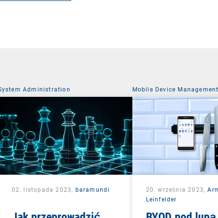
System Administration
Mobile Device Managemen
02. listopada 2023,
baramundi
20. września 2023,
Ar
Leinfelder
Jak przeprowadzić
BYOD pod lupą