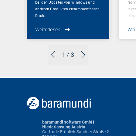
bei den Updates von Windows und
rech
anderen Produkten zusammenfassen.
Inve
Doch…
Lösu
Weiterlesen
Wei
1
/ 8
baramundi software GmbH
Niederlassung Austria
Gertrude-Fröhlich-Sandner Straße 2