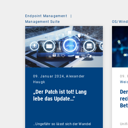
Endpoint Management
|
Management Suite
OS/Win
09. Januar 2024,
Alexander
09.
Haugk
Wei
„Der Patch ist tot! Lang
Der
lebe das Update…“
rec
Bet
…Ungefähr so lässt sich der Wandel
Unif