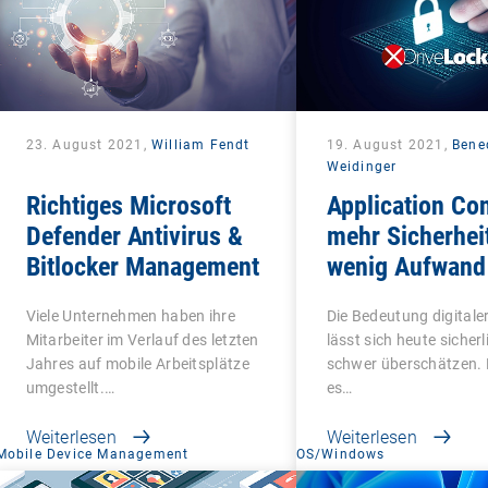
23. August 2021,
William Fendt
19. August 2021,
Bene
Weidinger
Richtiges Microsoft
Application Con
Defender Antivirus &
mehr Sicherhei
Bitlocker Management
wenig Aufwand
Viele Unternehmen haben ihre
Die Bedeutung digitaler
Mitarbeiter im Verlauf des letzten
lässt sich heute sicherl
Jahres auf mobile Arbeitsplätze
schwer überschätzen. D
umgestellt.…
es…
Weiterlesen
Weiterlesen
Mobile Device Management
OS/Windows