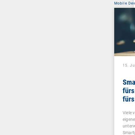
Mobile De
15. J
Sma
fürs
fürs
Viele 
eigene
unterw
Smart