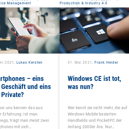
vice Management
Production & Industry 4.0
uni 2021,
Lukas Kersten
31. Mai 2021,
Frank Heider
rtphones – eins
Windows CE ist tot,
 Geschäft und eins
was nun?
 Private?
von uns kennen das aus
Wer kennt sie nicht mehr, die auf
r Erfahrung: Ist man
Windows Mobile basierten
egs, trägt man meist zwei
Handhelds und PocketPC der
phones mit sich…
Anfang 2000er Ära. Nur…