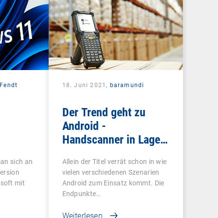
 Fendt
18. Juni 2021,
baramundi
Der Trend geht zu
Android -
Handscanner in Lager,
Logistik, Handel und
an sich an
Allein der Titel verrät schon in wie
Produktion zeitgemäß
ersion
vielen verschiedenen Szenarien
verwalten
soft mit
Android zum Einsatz kommt. Die
Endpunkte…
Weiterlesen