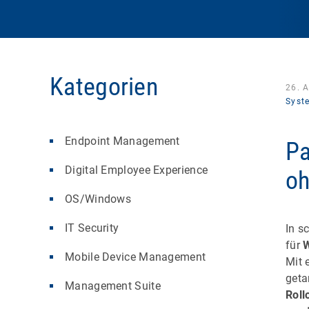
Kategorien
26. 
Syst
Endpoint Management
Pa
Digital Employee Experience
oh
OS/Windows
IT Security
In s
für
Mobile Device Management
Mit 
geta
Management Suite
Roll