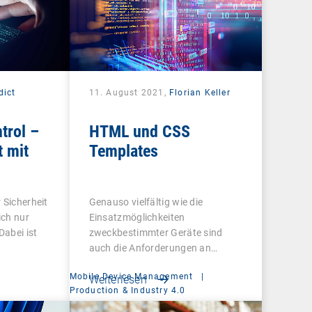
dict
11. August 2021,
Florian Keller
trol –
HTML und CSS
t mit
Templates
 Sicherheit
Genauso vielfältig wie die
ich nur
Einsatzmöglichkeiten
abei ist
zweckbestimmter Geräte sind
auch die Anforderungen an
deren…
Mobile Device Management
|
Weiterlesen
Production & Industry 4.0