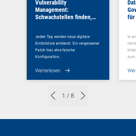
Vulnerability
Dat
Management:
Gov
Schwachstellen finden,
für
bevor es andere tun
Sou
Jeden Tag werden neue digitale
In ei
Einfallstore entdeckt. Ein vergessener
Herz
Patch hier, eine falsche
bilde
Konfiguration…
zum
Weiterlesen
Wei
1
/ 8