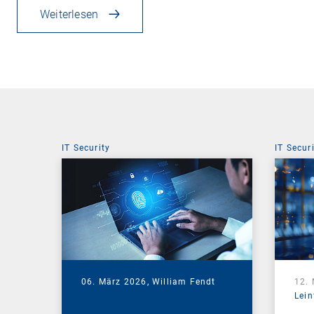
Weiterlesen
IT Security
IT Secur
06. März 2026,
William Fendt
12.
Lein