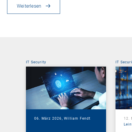
Weiterlesen
IT Security
IT Secur
06. März 2026,
William Fendt
12.
Lein