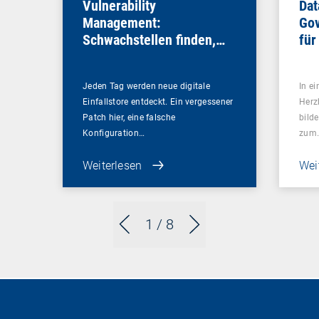
Vulnerability
Dat
Management:
Gov
Schwachstellen finden,
für
bevor es andere tun
Sou
Jeden Tag werden neue digitale
In ei
Einfallstore entdeckt. Ein vergessener
Herz
Patch hier, eine falsche
bilde
Konfiguration…
zum
Weiterlesen
Wei
1
/ 8