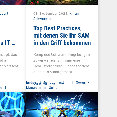
obert
03. September 2024,
Kilian
Schwermer
Top Best Practices,
mit denen Sie Ihr SAM
s IT-
in den Griff bekommen
onzept, das
Komplexe Software-Umgebungen
nd an
zu verwalten, ist immer eine
an versteht
Herausforderung – insbesondere
auch das Management…
Endpoint Management
|
IT Security
|
Weiterlesen
ce
|
Management Suite
t