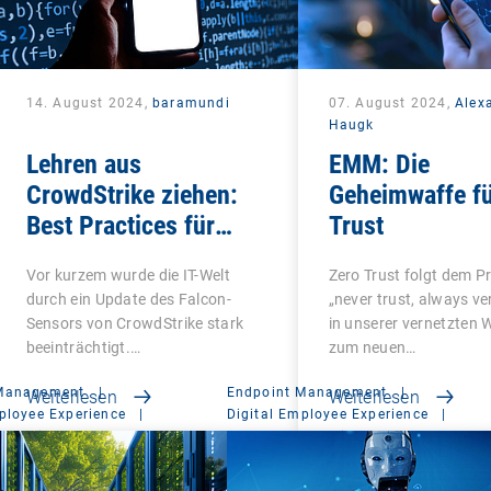
14. August 2024,
baramundi
07. August 2024,
Alex
Haugk
Lehren aus
EMM: Die
CrowdStrike ziehen:
Geheimwaffe fü
Best Practices für
Trust
Unternehmen
Vor kurzem wurde die IT-Welt
Zero Trust folgt dem Pr
durch ein Update des Falcon-
„never trust, always ver
Sensors von CrowdStrike stark
in unserer vernetzten 
beeinträchtigt.…
zum neuen…
 Management
|
Endpoint Management
|
Weiterlesen
Weiterlesen
ployee Experience
|
Digital Employee Experience
|
t Suite
Management Suite