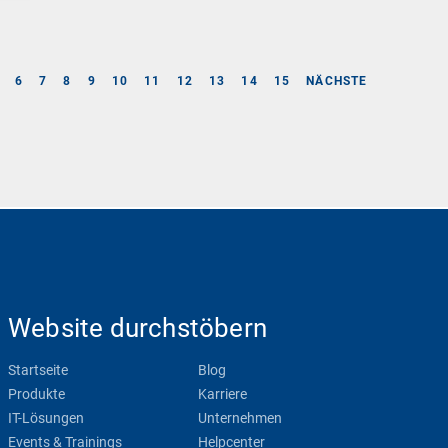
6
7
8
9
10
11
12
13
14
15
NÄCHSTE
Website durchstöbern
Startseite
Blog
Produkte
Karriere
IT-Lösungen
Unternehmen
Events & Trainings
Helpcenter