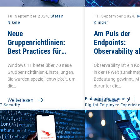
18. September 2024,
Stefan
11. September 2024,
R
Nikele
Klinger
Neue
Am Puls der
Gruppenrichtlinien:
Endpoints:
Best Practices für
Observability al
Windows 11
EKG
Windows 11 bietet über 70 neue
Observability ist ein K
Gruppenrichtlinien-Einstellungen.
in der IT-Welt zunehme
Sie wurden speziell entwickelt, um
Bedeutung gewinnt. M
die…
darunter die…
Endpoint Management
|
Weiterlesen
Weiterlesen
IT Security
Digital Employee Experien
Mobile Device Managemen