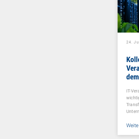
24. Ju
Koll
Ver
dem
IT-Ver
wichti
Transf
Unter
Weite