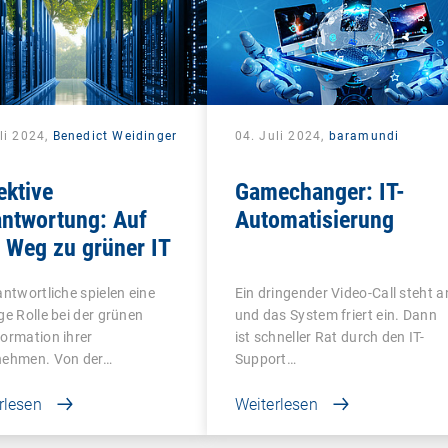
li 2024,
Benedict Weidinger
04. Juli 2024,
baramundi
ektive
Gamechanger: IT-
antwortung: Auf
Automatisierung
 Weg zu grüner IT
antwortliche spielen eine
Ein dringender Video-Call steht a
ge Rolle bei der grünen
und das System friert ein. Dann
ormation ihrer
ist schneller Rat durch den IT-
nehmen. Von der…
Support…
rlesen
Weiterlesen