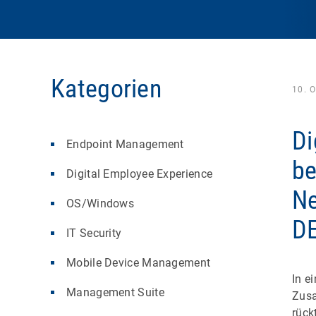
Kategorien
10. 
Di
Endpoint Management
be
Digital Employee Experience
Ne
OS/Windows
DE
IT Security
Mobile Device Management
In e
Management Suite
Zusa
rück