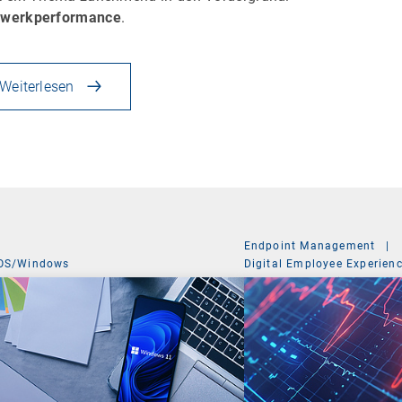
zwerkperformance
.
Weiterlesen
Endpoint Management
|
OS/Windows
Digital Employee Experien
Management Suite