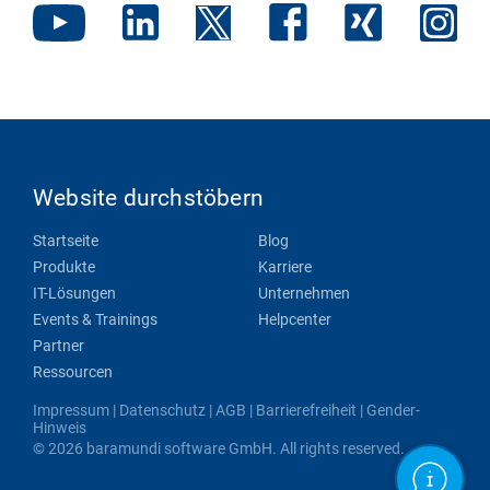
Website durchstöbern
Startseite
Blog
Produkte
Karriere
IT-Lösungen
Unternehmen
Events & Trainings
Helpcenter
Partner
Ressourcen
Impressum
|
Datenschutz
|
AGB
|
Barrierefreiheit
|
Gender-
Hinweis
© 2026 baramundi software GmbH. All rights reserved.