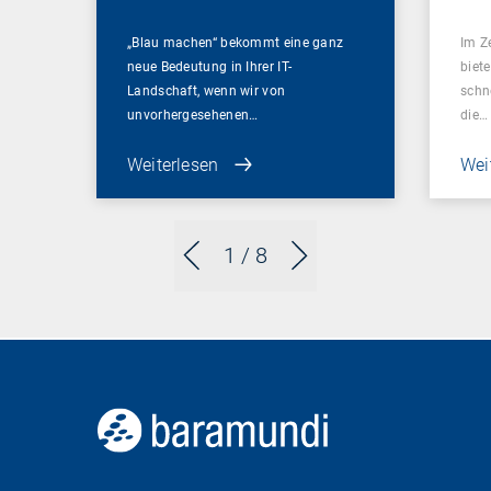
„Blau machen“ bekommt eine ganz
Im Z
neue Bedeutung in Ihrer IT-
biet
Landschaft, wenn wir von
schn
unvorhergesehenen…
die…
Weiterlesen
Wei
1
/ 8