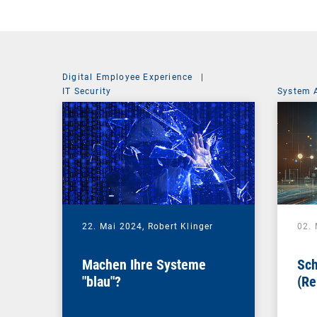
Digital Employee Experience
|
IT Security
System 
22. Mai 2024,
Robert Klinger
02.
Machen Ihre Systeme
Sch
"blau"?
(Re