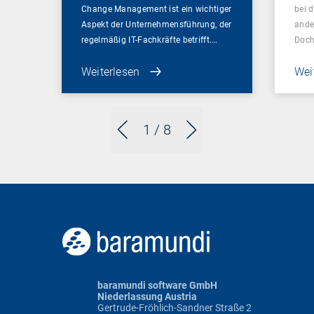
Change Management ist ein wichtiger
bei 
Aspekt der Unternehmensführung, der
ande
regelmäßig IT-Fachkräfte betrifft.…
Doc
Weiterlesen
Wei
1
/ 8
baramundi software GmbH
Niederlassung Austria
Gertrude-Fröhlich-Sandner Straße 2