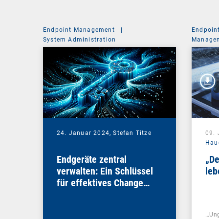
Endpoint Management
|
Endpoin
System Administration
Managem
24. Januar 2024,
Stefan Titze
09.
Hau
Endgeräte zentral
„De
verwalten: Ein Schlüssel
leb
für effektives Change
Management
…Ung