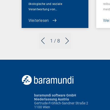
ökologische und soziale
reib
Verantwortung von…
mei
Weiterlesen
Wei
1
/ 8
baramundi software GmbH
Niederlassung Austria
Gertrude-Fröhlich-Sandner Straße 2
1100 Wien