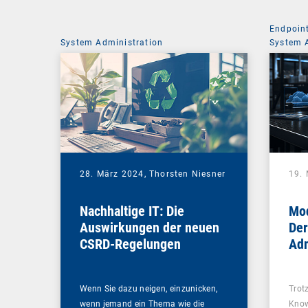
Endpoin
System Administration
System 
28. März 2024,
Thorsten Niesner
19.
Nachhaltige IT: Die
Mod
Auswirkungen der neuen
Der
CSRD-Regelungen
Ad
Wenn Sie dazu neigen, einzunicken,
Trotz
wenn jemand ein Thema wie die
Know