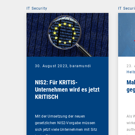
IT Security
IT Secur
30. August 2023,
baramundi
23.
Hel
NIS2: Für KRITIS-
Mal
Unternehmen wird es jetzt
geg
KRITISCH
Mit der Umsetzung der neuen
Als 
gesetzlichen NIS2-Vorgabe müssen
wirk
sich jetzt viele Unternehmen mit Sitz
auth