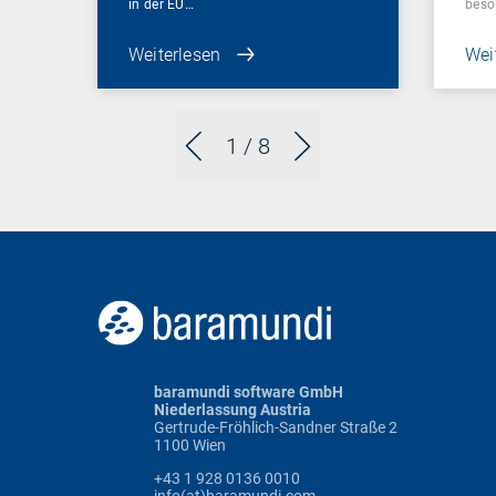
in der EU…
beso
Weiterlesen
Wei
1
/ 8
baramundi software GmbH
Niederlassung Austria
Gertrude-Fröhlich-Sandner Straße 2
1100 Wien
+43 1 928 0136 0010
info(at)baramundi.com