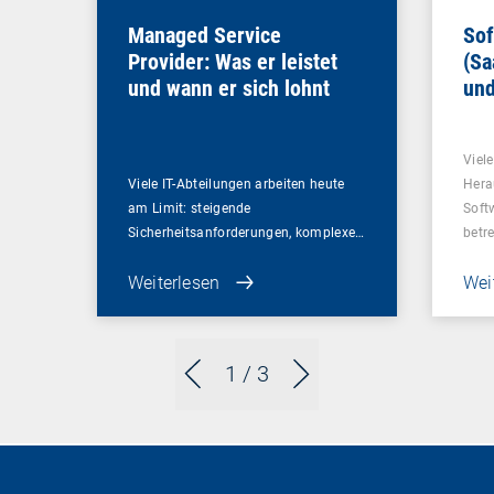
Managed Service
Sof
Provider: Was er leistet
(Sa
und wann er sich lohnt
und
Un
Viel
Viele IT-Abteilungen arbeiten heute
Hera
am Limit: steigende
Soft
Sicherheitsanforderungen, komplexe…
betr
Weiterlesen
Wei
1
/ 3