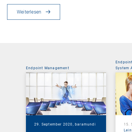
Weiterlesen
Endpoin
Endpoint Management
System 
29. September 2020,
baramundi
15.
Lein