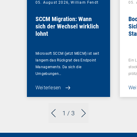
05. August 2026,
William Fendt
05.
SCCM Migration: Wann
Boo
sich der Wechsel wirklich
Sic
lohnt
Sta
ent
Microsoft SCCM (jetzt MECM) ist seit
langem das Rückgrat des Endpoint
Ein L
Managements. Da sich die
stoc
Umgebungen…
plötz
Weiterlesen
Wei
1
/ 3