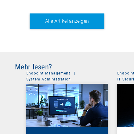
Alle Artikel anzeigen
Mehr lesen?
Endpoint Management
|
Endpoin
System Administration
IT Secur