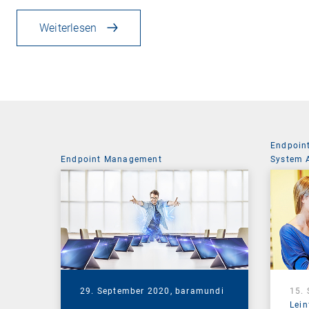
Weiterlesen
Endpoin
Endpoint Management
System 
29. September 2020,
baramundi
15.
Lein