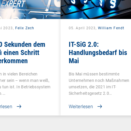
ai 2023,
Felix Zech
05. April 2023,
William Fendt
60 Sekunden dem
IT-SiG 2.0:
i einen Schritt
Handlungsbedarf bis
erkommen
Mai
n in vielen Bereichen
Bis Mai müssen bestimmte
her sein – wenn man weiß,
Unternehmen noch Maßnahmen
 tun ist. In Betriebssystem
umsetzen, die 2021 im IT-
o.…
Sicherheitsgesetz 2.0…
rlesen
Weiterlesen