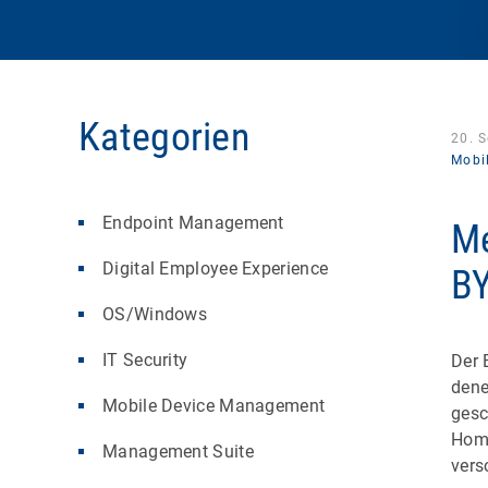
Kategorien
20. 
Mobi
Endpoint Management
Me
Digital Employee Experience
B
OS/Windows
IT Security
Der 
dene
Mobile Device Management
gesc
Home
Management Suite
vers