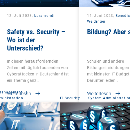
12. Juli 2023,
baramundi
14. Juni 2023,
Benedic
Weidinger
Safety vs. Security –
Bildung? Aber s
Wo ist der
Unterschied?
In diesen herausfordernden
Schulen und andere
Zeiten mit täglich tausenden von
Bildungseinrichtunge
Cyberattacken in Deutschland ist
mit kleinsten IT-Budget
ein Thema ganz…
Darunter leiden…
 Management
|
Weiterlesen
Weiterlesen
ministration
IT Security
|
System Administratio