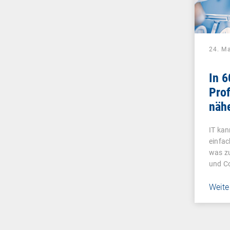
24. M
In 
Prof
näh
IT kan
einfac
was zu
und C
Weite