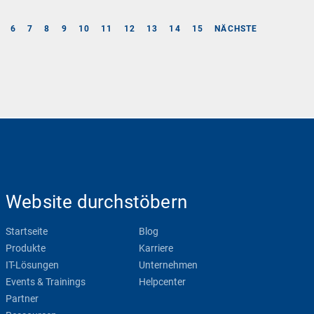
6
7
8
9
10
11
12
13
14
15
NÄCHSTE
Website durchstöbern
Startseite
Blog
Produkte
Karriere
IT-Lösungen
Unternehmen
Events & Trainings
Helpcenter
Partner