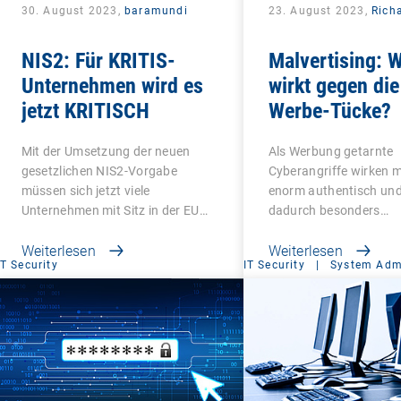
30. August 2023,
baramundi
23. August 2023,
Rich
NIS2: Für KRITIS-
Malvertising: 
Unternehmen wird es
wirkt gegen die
jetzt KRITISCH
Werbe-Tücke?
Mit der Umsetzung der neuen
Als Werbung getarnte
gesetzlichen NIS2-Vorgabe
Cyberangriffe wirken mi
müssen sich jetzt viele
enorm authentisch und
Unternehmen mit Sitz in der EU…
dadurch besonders…
Weiterlesen
Weiterlesen
IT Security
IT Security
|
System Admi