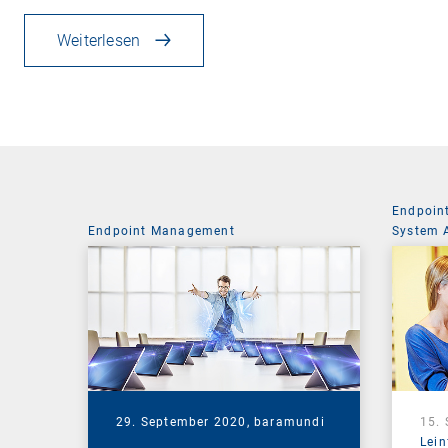
Weiterlesen
Endpoin
Endpoint Management
System 
29. September 2020,
baramundi
15.
Lein