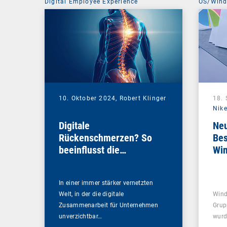
Digital Employee Experience
OS/Win
10. Oktober 2024,
Robert Klinger
18.
Nike
Digitale
Neu
Rückenschmerzen? So
Bes
beeinflusst die
Wi
Netzwerkperformance
Ihre DEX-Strategie
In einer immer stärker vernetzten
Welt, in der die digitale
Wind
Zusammenarbeit für Unternehmen
Grup
unverzichtbar…
wurd