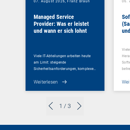
07. August 2026,
Franz Braun
06.
Managed Service
Sof
Provider: Was er leistet
(Sa
und wann er sich lohnt
und
Un
Viel
Viele IT-Abteilungen arbeiten heute
Hera
am Limit: steigende
Soft
Sicherheitsanforderungen, komplexe…
betr
Weiterlesen
Wei
1
/ 3