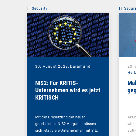
IT Security
IT Secur
30. August 2023,
baramundi
23.
Hel
NIS2: Für KRITIS-
Mal
Unternehmen wird es jetzt
geg
KRITISCH
Mit der Umsetzung der neuen
Als 
gesetzlichen NIS2-Vorgabe müssen
wirk
sich jetzt viele Unternehmen mit Sitz
auth