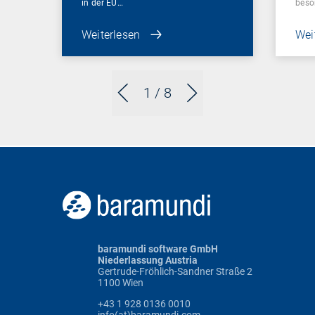
in der EU…
beso
Weiterlesen
Wei
1
/ 8
baramundi software GmbH
Niederlassung Austria
Gertrude-Fröhlich-Sandner Straße 2
1100 Wien
+43 1 928 0136 0010
info(at)baramundi.com