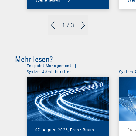
Weiterlesen
Wei
1
/ 3
Mehr lesen?
Endpoint Management
|
System Administration
System 
07. August 2026,
Franz Braun
06.