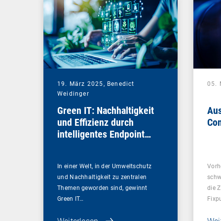
19. März 2025,
Benedict
05.
Weidinger
Green IT: Nachhaltigkeit
Aus
und Effizienz durch
Com
intelligentes Endpoint
Management
In einer Welt, in der Umweltschutz
Vorh
und Nachhaltigkeit zu zentralen
schw
Themen geworden sind, gewinnt
die 
Green IT…
Fixp