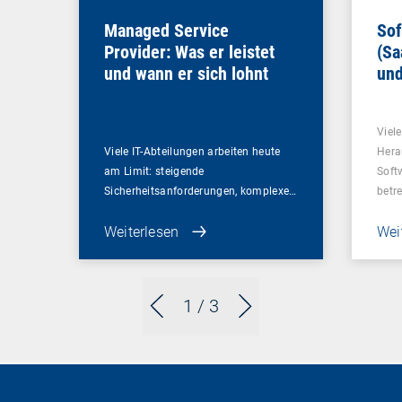
Managed Service
Sof
Provider: Was er leistet
(Sa
und wann er sich lohnt
und
Un
Viel
Viele IT-Abteilungen arbeiten heute
Hera
am Limit: steigende
Soft
Sicherheitsanforderungen, komplexe…
betr
Weiterlesen
Wei
1
/ 3