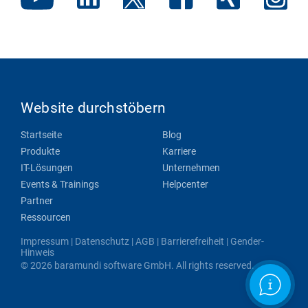
Website durchstöbern
Startseite
Blog
Produkte
Karriere
IT-Lösungen
Unternehmen
Events & Trainings
Helpcenter
Partner
Ressourcen
Impressum
|
Datenschutz
|
AGB
|
Barrierefreiheit
|
Gender-
Hinweis
© 2026 baramundi software GmbH. All rights reserved.