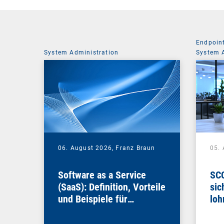
Endpoin
System Administration
System 
06. August 2026,
Franz Braun
05.
Software as a Service
SCC
(SaaS): Definition, Vorteile
sic
und Beispiele für
loh
Unternehmen