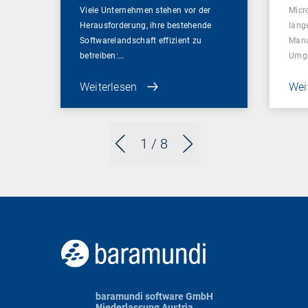
Viele Unternehmen stehen vor der
Micr
Herausforderung, ihre bestehende
lang
Softwarelandschaft effizient zu
Mana
betreiben:…
Umg
Weiterlesen
Wei
1
/ 8
baramundi software GmbH
Niederlassung Austria