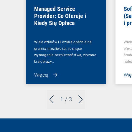
Managed Service
Sof
Provider: Co Oferuje i
(Sa
Kiedy Się Opłaca
i p
Wiele działów IT działa obecnie na
Wiel
granicy możliwości: rosnące
efek
wymagania bezpieczeństwa, złożone
środ
krajobrazy…
nale
Więcej
Wię
1
/ 3