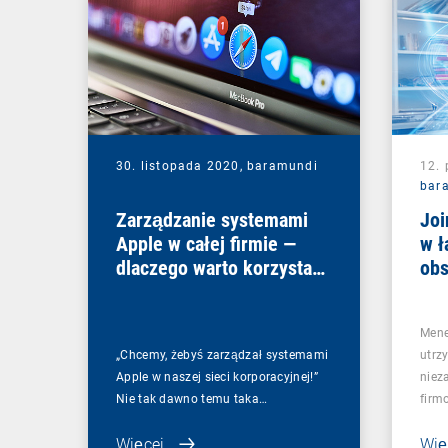
30. listopada 2020,
baramundi
12. 
bar
Zarządzanie systemami
Joi
Apple w całej firmie —
w ł
dlaczego warto korzystać
obs
z DEP i VPP?
Pro
Mene
„Chcemy, żebyś zarządzał systemami
utrz
Apple w naszej sieci korporacyjnej!”
niez
Nie tak dawno temu taka…
firm
Więcej
Wię