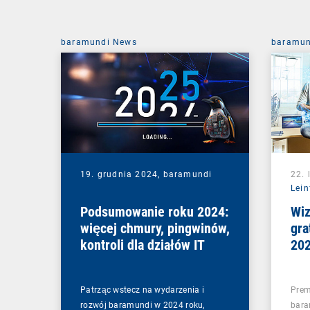
baramundi News
baramun
19. grudnia 2024,
baramundi
22. 
Lein
Podsumowanie roku 2024:
Wiz
więcej chmury, pingwinów,
gra
kontroli dla działów IT
20
Patrząc wstecz na wydarzenia i
Prem
rozwój baramundi w 2024 roku,
bara