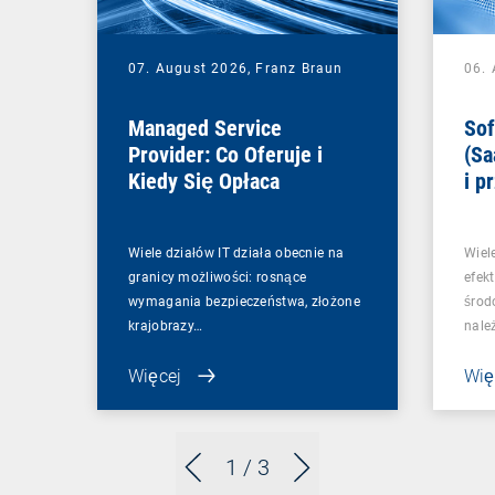
07. August 2026,
Franz Braun
06.
Managed Service
Sof
Provider: Co Oferuje i
(Sa
Kiedy Się Opłaca
i p
Wiele działów IT działa obecnie na
Wiel
granicy możliwości: rosnące
efek
wymagania bezpieczeństwa, złożone
środ
krajobrazy…
nale
Więcej
Wię
1
/ 3