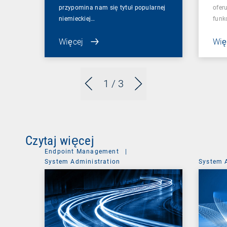
przypomina nam się tytuł popularnej
ofer
niemieckiej…
funkc
Więcej
Wię
1
/ 3
Czytaj więcej
Endpoint Management
|
System Administration
System 