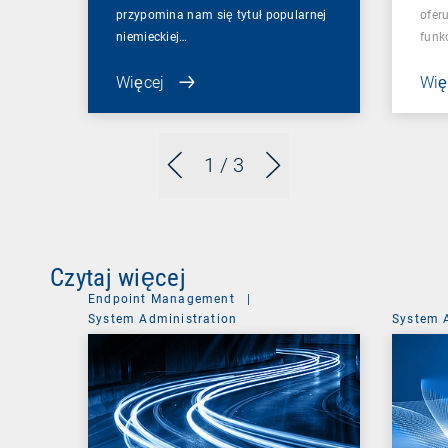
przypomina nam się tytuł popularnej
ofer
niemieckiej…
funkc
Więcej
Wię
1
/ 3
Czytaj więcej
Endpoint Management
|
System Administration
System 