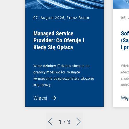
07. August 2026,
Franz Braun
06.
Managed Service
Sof
Provider: Co Oferuje i
(Sa
Kiedy Się Opłaca
i p
Wiele działów IT działa obecnie na
Wiel
granicy możliwości: rosnące
efek
wymagania bezpieczeństwa, złożone
środ
krajobrazy…
nale
Więcej
Wię
1
/ 3