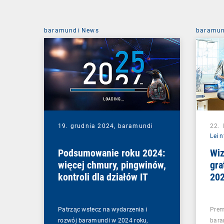
baramundi News
baramun
19. grudnia 2024,
baramundi
22. 
Lein
Podsumowanie roku 2024:
Wiz
więcej chmury, pingwinów,
gra
kontroli dla działów IT
20
Patrząc wstecz na wydarzenia i
Prem
rozwój baramundi w 2024 roku,
bara