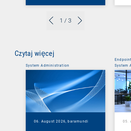
1
/ 3
Czytaj więcej
Endpoin
System Administration
System 
06. August 2026,
baramundi
05.