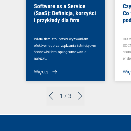
Software as a Service
Czy
(SaaS): Definicja, korzyści
Co 
i przykłady dla firm
pod
zmi
Wiele firm stoi przed wyzwaniem
Dla 
efektywnego zarządzania istniejącym
SCCM
środowiskiem oprogramowania:
stan
należy…
endp
Więcej
Wię
1
/ 3