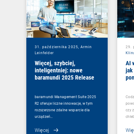
31. października 2025,
Armin
29. 
Leinfelder
Klin
Więcej, szybciej,
AI 
inteligentniej: nowe
jak
baramundi 2025 Release
po
urz
od
baramundi Management Suite 2025
Codzi
R2 oferuje liczne innowacje, w tym
powo
rozszerzone zdalne wsparcie dla
czy z
urządzeń…
chle
Więcej
Wię