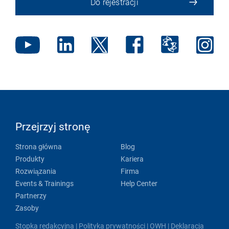
Do rejestracji
Przejrzyj stronę
Strona główna
Blog
Produkty
Kariera
Rozwiązania
Firma
Events & Trainings
Help Center
Partnerzy
Zasoby
Stopka redakcyjna
|
Polityka prywatności
|
OWH
|
Deklaracja