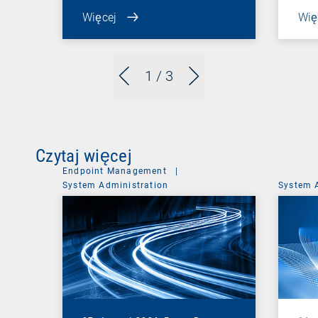
Więcej
Wię
1
/ 3
Czytaj więcej
Endpoint Management
|
System Administration
System 