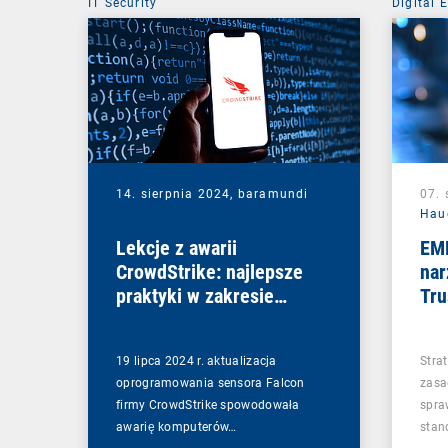
IT Security
Digital 
Mobile 
14. sierpnia 2024,
baramundi
07. 
Hau
Lekcje z awarii
EM
CrowdStrike: najlepsze
nar
praktyki w zakresie
Tru
budowania odporności IT
19 lipca 2024 r. aktualizacja
Strat
oprogramowania sensora Falcon
zasa
firmy CrowdStrike spowodowała
spra
awarię komputerów…
sta