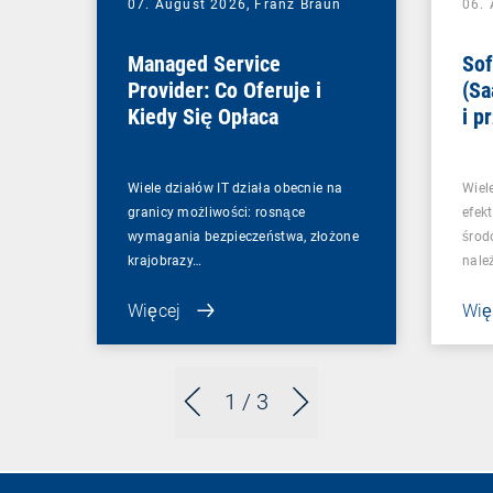
07. August 2026,
Franz Braun
06.
Managed Service
Sof
Provider: Co Oferuje i
(Sa
Kiedy Się Opłaca
i p
Wiele działów IT działa obecnie na
Wiel
granicy możliwości: rosnące
efek
wymagania bezpieczeństwa, złożone
środ
krajobrazy…
nale
Więcej
Wię
1
/ 3